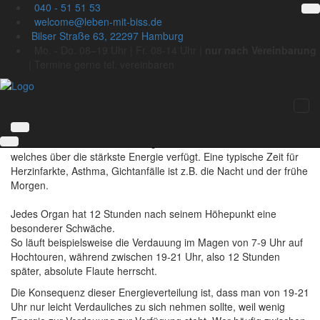
040 - 51 51 53
Die Organuhr
welcome@leben-mit-biss.de
Ursprünglich ist die Organuhr der traditionllen chinesische
Bilser Straße 63, 22297 Hamburg
Medizin zuzuordnen. Sie besagt, dass im Laufe eines Tages die
Mo. - Do. 08–19 Uhr | Fr. 08-14 Uhr |
nur nach Vereinbarung
Organe nicht immer das gleiche Energielevel haben, d.h. es
| Termine gerne tel. vereinbaren
kommt im Verlauf von 24 Stunden zu Hoch- und Tiefphasen.
Während eines Tages hat jedes Organ eine Hochphase von 2
Stunden. Exakt 12 Stunden später erfolgt dann die Tiefphase. Da
sich diese Punkte auf der Organuhr genau gegenüberliegen,
kann man ablesen, welches Organ über die schwächste und
welches über die stärkste Energie verfügt. Eine typische Zeit für
Herzinfarkte, Asthma, Gichtanfälle ist z.B. die Nacht und der frühe
Morgen.
Jedes Organ hat 12 Stunden nach seinem Höhepunkt eine
besonderer Schwäche.
So läuft beispielsweise die Verdauung im Magen von 7-9 Uhr auf
Hochtouren, während zwischen 19-21 Uhr, also 12 Stunden
später, absolute Flaute herrscht.
Die Konsequenz dieser Energieverteilung ist, dass man von 19-21
Uhr nur leicht Verdauliches zu sich nehmen sollte, weil wenig