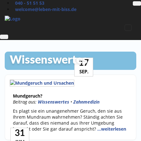
040 - 51 51 53
welcome@leben-mit-biss.de
Wissenswertes
17
SEP.
Mundgeruch?
Beitrag aus:
Wissenswertes
•
Zahnmedizin
Es plagt sie ein unangenehmer Geruch, den sie aus
Ihrem Mundraum wahrnehmen? Ständig achten Sie
darauf, dass dies niemand aus Ihrer Umgebung
bemerkt oder Sie gar darauf anspricht?
…weiterlesen
31