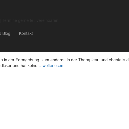
| Termine gerne tel. vereinbaren
s Blog
Kontakt
xi
en in der Formgebung, zum anderen in der Therapieart und ebenfalls 
 dicker und hat keine
…weiterlesen