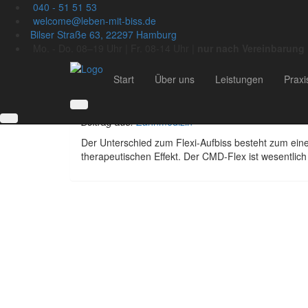
040 - 51 51 53
Praxis Blog
welcome@leben-mit-biss.de
Bilser Straße 63, 22297 Hamburg
Mo. - Do. 08–19 Uhr | Fr. 08-14 Uhr |
nur nach Vereinbarung
Start
Über uns
Leistungen
Praxi
14
Juni
Der CMD-Flex – Die perfekte Ergänzung zum Fle
Beitrag aus:
Zahnmedizin
Der Unterschied zum Flexi-Aufbiss besteht zum ein
therapeutischen Effekt. Der CMD-Flex ist wesentlich