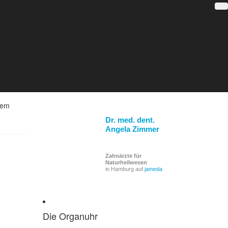
Blog Kategorien
Heilkunde
Wissenswertes
Zahnmedizin
dem
Dr. med. dent.
Angela Zimmer
Zahnärzte für
Naturheilwesen
in Hamburg auf
jameda
Die Organuhr