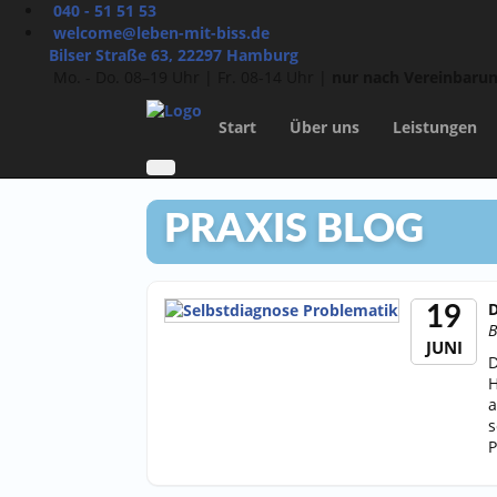
040 - 51 51 53
welcome@leben-mit-biss.de
Bilser Straße 63, 22297 Hamburg
Mo. - Do. 08–19 Uhr | Fr. 08-14 Uhr |
nur nach Vereinbaru
Start
Über uns
Leistungen
PRAXIS BLOG
D
19
B
JUNI
D
H
a
s
P