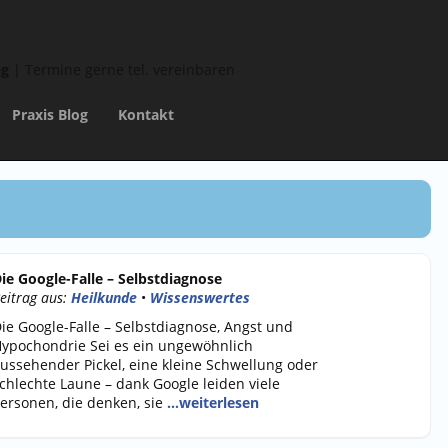
ng
| Termine gerne tel. vereinbaren
Praxis Blog
Kontakt
ie Google-Falle – Selbstdiagnose
eitrag aus:
Heilkunde
•
Wissenswertes
ie Google-Falle – Selbstdiagnose, Angst und
ypochondrie Sei es ein ungewöhnlich
ussehender Pickel, eine kleine Schwellung oder
chlechte Laune – dank Google leiden viele
ersonen, die denken, sie
…weiterlesen