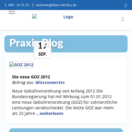
040 - 51 51 53
welcome@leben-mit-biss.de
Praxis Blog
19
SEP.
Die neue GOZ 2012
Beitrag aus:
Wissenswertes
Neue Gebührenordnung seit Anfang 2012 Die
Bundesregierung hat mit Wirkung zum 01.01.2012
eine neue Gebührenordnung (GOZ) für zahnärztliche
Leistungen verabschiedet. Die letzte GOZ war mehr
als 25 Jahre
…weiterlesen